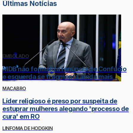
Últimas Notícias
EMBOLADO
MDB não formaliza renúncia de Confúcio
e esquerda se fragmenta ainda mais
MACABRO
Líder religioso é preso por suspeita de
estuprar mulheres alegando 'processo de
cura' em RO
LINFOMA DE HODGKIN