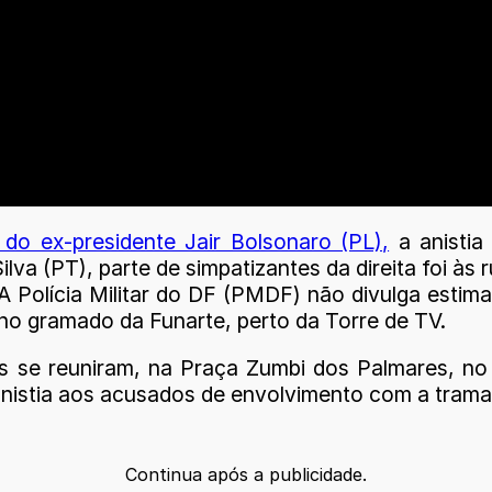
e do ex-presidente Jair Bolsonaro (PL),
a anistia
lva (PT), parte de simpatizantes da direita foi às
 A Polícia Militar do DF (PMDF) não divulga estim
no gramado da Funarte, perto da Torre de TV.
se reuniram, na Praça Zumbi dos Palmares, no C
 anistia aos acusados de envolvimento com a trama 
Continua após a publicidade.