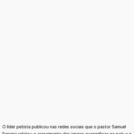
O líder petista publicou nas redes sociais que o pastor Samuel
Ferreira relatou o crescimento das igrejas evangélicas no país e o