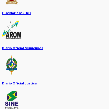
Ouvidoria MP-RO
Diário Oficial Municípios
Diario Oficial Justiça