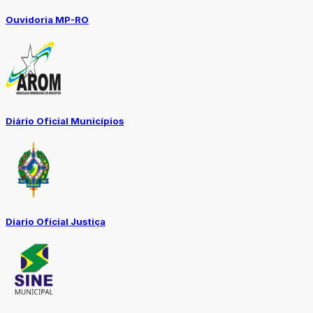
Ouvidoria MP-RO
Diário Oficial Municípios
Diario Oficial Justiça