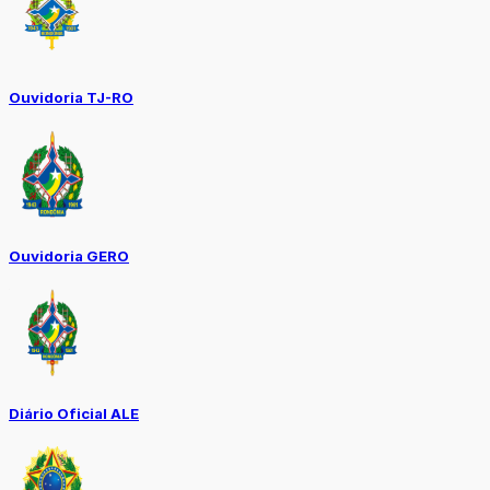
Ouvidoria TJ-RO
Ouvidoria GERO
Diário Oficial ALE