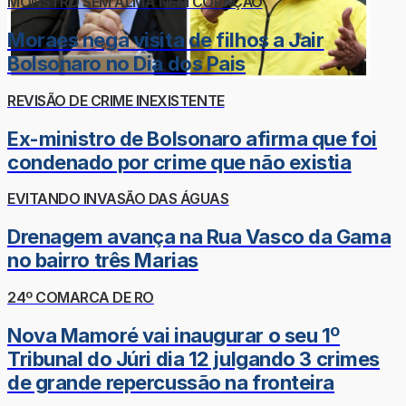
MONSTRO SEM ALMA NEM CORAÇÃO
Moraes nega visita de filhos a Jair
Bolsonaro no Dia dos Pais
REVISÃO DE CRIME INEXISTENTE
Ex-ministro de Bolsonaro afirma que foi
condenado por crime que não existia
EVITANDO INVASÃO DAS ÁGUAS
Drenagem avança na Rua Vasco da Gama
no bairro três Marias
24º COMARCA DE RO
Nova Mamoré vai inaugurar o seu 1º
Tribunal do Júri dia 12 julgando 3 crimes
de grande repercussão na fronteira