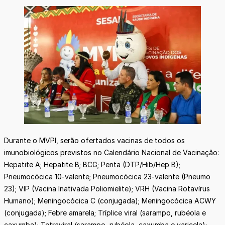
Durante o MVPI, serão ofertados vacinas de todos os
imunobiológicos previstos no Calendário Nacional de Vacinação:
Hepatite A; Hepatite B; BCG; Penta (DTP/Hib/Hep B);
Pneumocócica 10-valente; Pneumocócica 23-valente (Pneumo
23); VIP (Vacina Inativada Poliomielite); VRH (Vacina Rotavírus
Humano); Meningocócica C (conjugada); Meningocócica ACWY
(conjugada); Febre amarela; Tríplice viral (sarampo, rubéola e
caxumba); Tetraviral (sarampo, rubéola, caxumba e varicela);