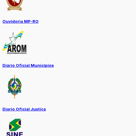
Ouvidoria MP-RO
Diário Oficial Municípios
Diario Oficial Justiça