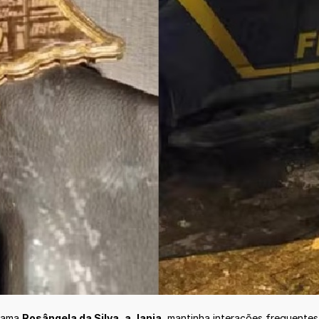
-dama
Rosângela da Silva, a Janja
, mantinha interações frequente