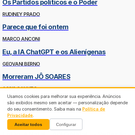
Os Partidos políticos e o Poder
RUDINEY PRADO
Parece que foi ontem
MARCO ANCONI
Eu, a IA ChatGPT e os Alienígenas
GEOVANI BERNO
Morreram JÔ SOARES
ASSIS CANUTO
Usamos cookies para melhorar sua experiência. Anúncios
FRANCISCO SALLES de AZEVEDO - Ou
são exibidos mesmo sem aceitar — personalização depende
simplesmente CHICO SALLES!
do seu consentimento. Saiba mais na
Política de
Privacidade
.
ARIMAR SOUZA DE SÁ
Aceitar todos
Configurar
Então, é Natal... Ah! O Natal... - Reflexão -