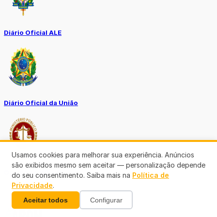
Diário Oficial ALE
Diário Oficial da União
Usamos cookies para melhorar sua experiência. Anúncios
são exibidos mesmo sem aceitar — personalização depende
Ouvidoria MP-RO
do seu consentimento. Saiba mais na
Política de
Privacidade
.
Aceitar todos
Configurar