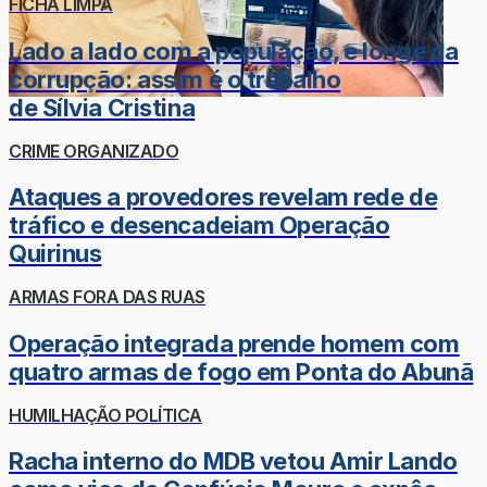
FICHA LIMPA
Lado a lado com a população, e longe da
corrupção: assim é o trabalho
de Sílvia Cristina
CRIME ORGANIZADO
Ataques a provedores revelam rede de
tráfico e desencadeiam Operação
Quirinus
ARMAS FORA DAS RUAS
Operação integrada prende homem com
quatro armas de fogo em Ponta do Abunã
HUMILHAÇÃO POLÍTICA
Racha interno do MDB vetou Amir Lando