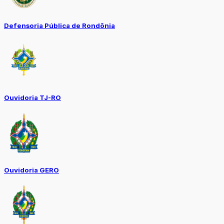
Defensoria Pública de Rondônia
Ouvidoria TJ-RO
Ouvidoria GERO