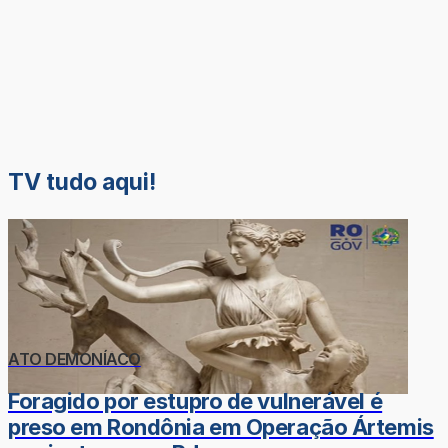
TV tudo aqui!
ATO DEMONÍACO
Foragido por estupro de vulnerável é
preso em Rondônia em Operação Ártemis