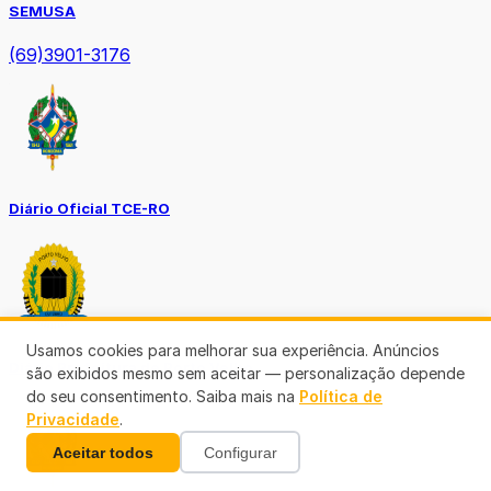
SEMUSA
(69)3901-3176
Diário Oficial TCE-RO
Usamos cookies para melhorar sua experiência. Anúncios
Diário Prefeitura de Porto Velho
são exibidos mesmo sem aceitar — personalização depende
do seu consentimento. Saiba mais na
Política de
Privacidade
.
Aceitar todos
Configurar