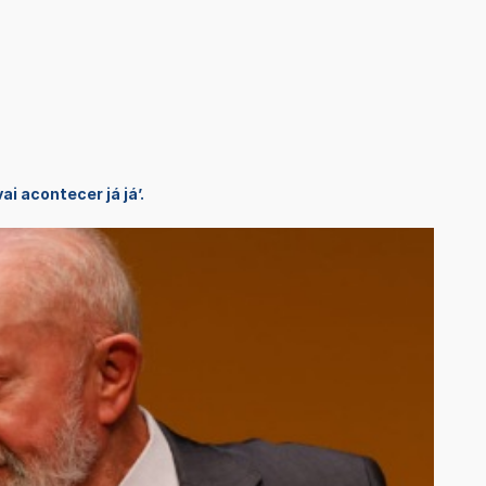
i acontecer já já’.