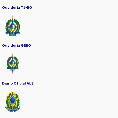
Ouvidoria TJ-RO
Ouvidoria GERO
Diário Oficial ALE