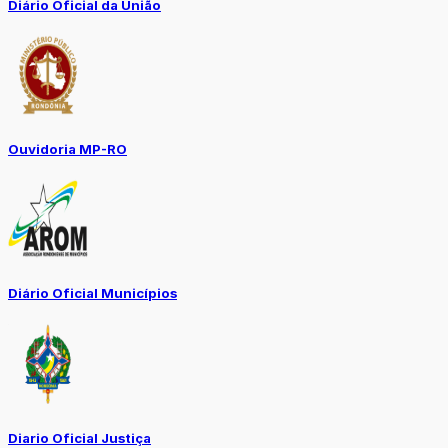
Diário Oficial da União
Ouvidoria MP-RO
Diário Oficial Municípios
Diario Oficial Justiça