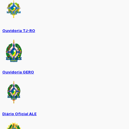
Ouvidoria TJ-RO
Ouvidoria GERO
Diário Oficial ALE