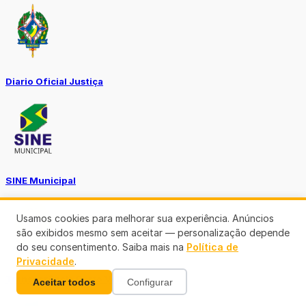
Diario Oficial Justiça
SINE Municipal
Usamos cookies para melhorar sua experiência. Anúncios
são exibidos mesmo sem aceitar — personalização depende
do seu consentimento. Saiba mais na
Política de
Privacidade
.
Transparência Porto Velho
Aceitar todos
Configurar