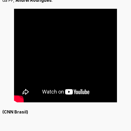
da PF,
Andrei Rodrigues
.
(CNN Brasil)