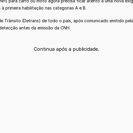
CNH) para carro ou moto agora precisa ficar atento a uma nova exig
à primeira habilitação nas categorias A e B.
 Trânsito (Detrans) de todo o país, após comunicado emitido pela 
 detecção antes da emissão da CNH.
Continua após a publicidade.