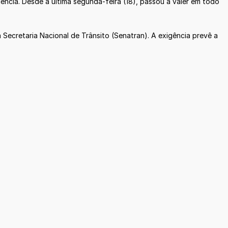
ência. Desde a última segunda-feira (18), passou a valer em todo
Secretaria Nacional de Trânsito (Senatran). A exigência prevê a