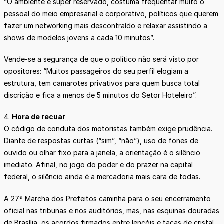
“O ambiente é super reservado, costuma frequentar muito o
pessoal do meio empresarial e corporativo, políticos que querem
fazer um networking mais descontraído e relaxar assistindo a
shows de modelos jovens a cada 10 minutos”.
Vende-se a segurança de que o político não será visto por
opositores: “Muitos passageiros do seu perfil elogiam a
estrutura, tem camarotes privativos para quem busca total
discrição e fica a menos de 5 minutos do Setor Hoteleiro”.
4.
Hora de recuar
O código de conduta dos motoristas também exige prudência.
Diante de respostas curtas (“sim”, “não”), uso de fones de
ouvido ou olhar fixo para a janela, a orientação é o silêncio
imediato. Afinal, no jogo do poder e do prazer na capital
federal, o silêncio ainda é a mercadoria mais cara de todas.
A 27ª Marcha dos Prefeitos caminha para o seu encerramento
oficial nas tribunas e nos auditórios, mas, nas esquinas douradas
de Brasília, os acordos firmados entre lençóis e taças de cristal