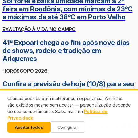
Sol forte e baixa umidade marcam a 2ª
feira em Rondônia, com mínimas de 23°C
e máximas de até 38°C em Porto Velho
EXALTAÇÃO À VIDA NO CAMPO
41ª Expoari chega ao fim após nove dias
de shows, rodeio e tradição em
Ariquemes
HORÓSCOPO 2026
Confira a previsão de hoje (10/8) para seu
signo
Usamos cookies para melhorar sua experiência. Anúncios
NO JACU DO VALE
são exibidos mesmo sem aceitar — personalização depende
do seu consentimento. Saiba mais na
Política de
Homem morre afogado durante
Privacidade
.
confraternização familiar na zona rural de
Aceitar todos
Configurar
Porto Velho