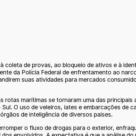
à coleta de provas, ao bloqueio de ativos e à iden
nente da Polícia Federal de enfrentamento ao narc
xpandirem suas atividades para mercados consumid
 rotas marítimas se tornaram uma das principais al
ul. O uso de veleiros, iates e embarcações de ca
 órgãos de inteligência de diversos países.
erromper o fluxo de drogas para o exterior, enfra
l dos envolvidos. A expectativa é que a análise d