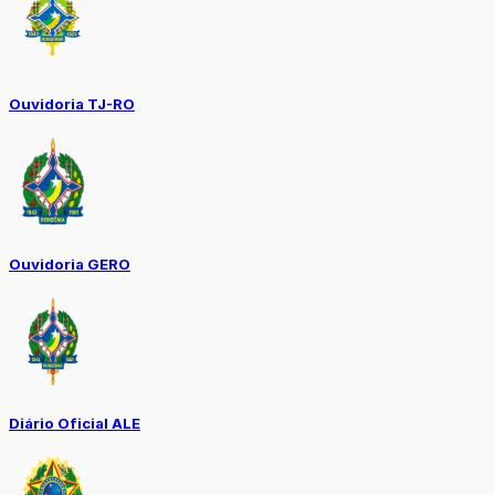
Ouvidoria TJ-RO
Ouvidoria GERO
Diário Oficial ALE