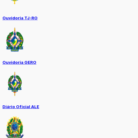
Ouvidoria TJ-RO
Ouvidoria GERO
Diário Oficial ALE