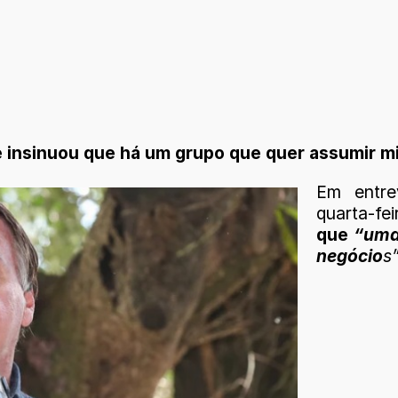
e insinuou que há um grupo que quer assumir mi
Em entre
quarta-fe
que
“uma
negócio
s