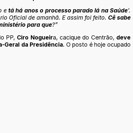
do e
tá há anos o processo parado lá na Saúde
’.
rio Oficial de amanhã. E assim foi feito.
Cê sabe
inistério para que
?”
 do PP,
Ciro Nogueir
a, cacique do Centrão,
deve
a-Geral da Presidência
. O posto é hoje ocupado