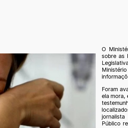
O Ministé
sobre as 
Legislati
Ministério
informaçõ
Foram ava
ela mora, 
testemu
localizad
jornalis
Público r