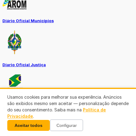
Diário Oficial Municípios
Diario Oficial Justiça
Usamos cookies para melhorar sua experiência. Anúncios
são exibidos mesmo sem aceitar — personalização depende
SINE Municipal
do seu consentimento. Saiba mais na
Política de
Privacidade
.
Aceitar todos
Configurar