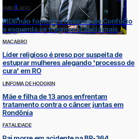
EMBOLADO
MDB não formaliza renúncia de Confúcio
e esquerda se fragmenta ainda mais
MACABRO
Líder religioso é preso por suspeita de
estuprar mulheres alegando 'processo de
cura' em RO
LINFOMA DE HODGKIN
Mãe e filha de 13 anos enfrentam
tratamento contra o câncer juntas em
Rondônia
FATALIDADE
Pai morre em acidente na BR-364