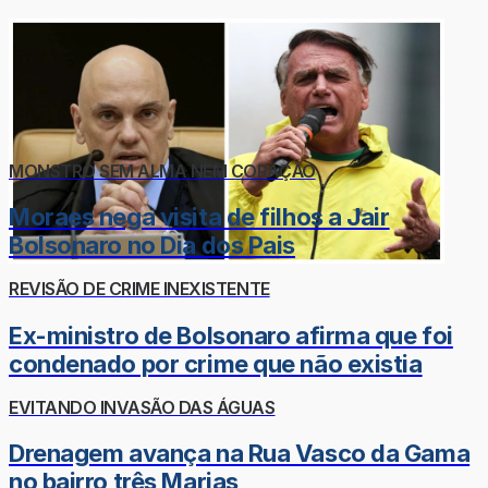
MONSTRO SEM ALMA NEM CORAÇÃO
Moraes nega visita de filhos a Jair
Bolsonaro no Dia dos Pais
REVISÃO DE CRIME INEXISTENTE
Ex-ministro de Bolsonaro afirma que foi
condenado por crime que não existia
EVITANDO INVASÃO DAS ÁGUAS
Drenagem avança na Rua Vasco da Gama
no bairro três Marias