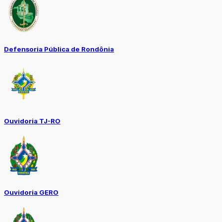
Defensoria Pública de Rondônia
Ouvidoria TJ-RO
Ouvidoria GERO