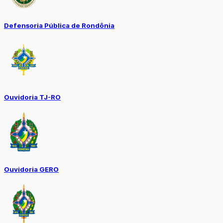
Defensoria Pública de Rondônia
Ouvidoria TJ-RO
Ouvidoria GERO