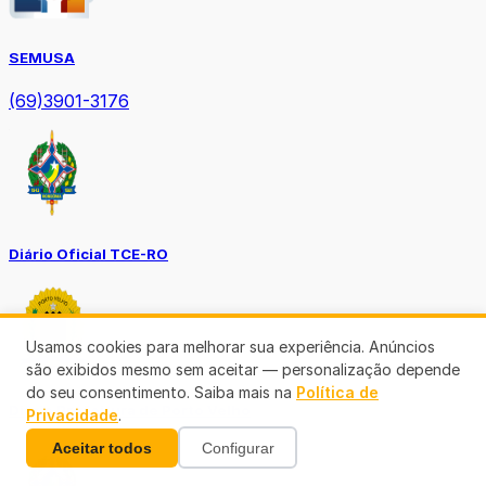
SEMUSA
(69)3901-3176
Diário Oficial TCE-RO
Usamos cookies para melhorar sua experiência. Anúncios
são exibidos mesmo sem aceitar — personalização depende
do seu consentimento. Saiba mais na
Política de
Diário Prefeitura de Porto Velho
Privacidade
.
Aceitar todos
Configurar