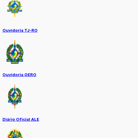
Ouvidoria TJ-RO
Ouvidoria GERO
Diário Oficial ALE