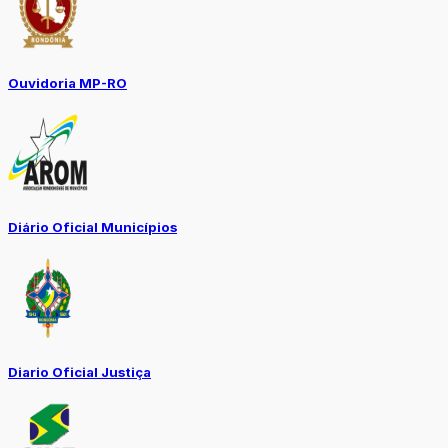
Ouvidoria MP-RO
Diário Oficial Municípios
Diario Oficial Justiça