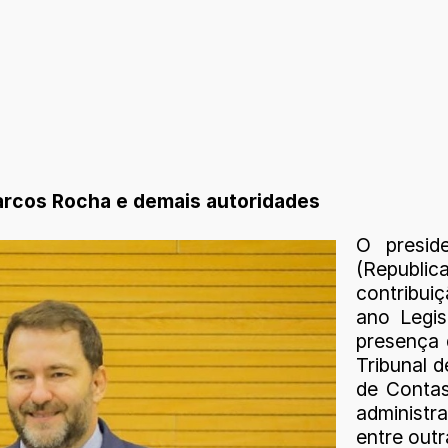
arcos Rocha e demais autoridades
O presid
(Republi
contribui
ano Legis
presença 
Tribunal d
de Contas
administr
entre outr