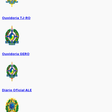
Ouvidoria TJ-RO
Ouvidoria GERO
Diário Oficial ALE