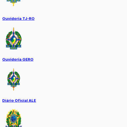
Ouvidoria TJ-RO
Ouvidoria GERO
Diário Oficial ALE