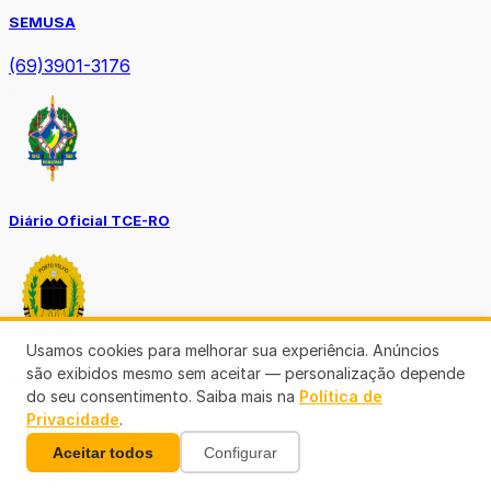
SEMUSA
(69)3901-3176
Diário Oficial TCE-RO
Usamos cookies para melhorar sua experiência. Anúncios
são exibidos mesmo sem aceitar — personalização depende
Diário Prefeitura de Porto Velho
do seu consentimento. Saiba mais na
Política de
Privacidade
.
Aceitar todos
Configurar