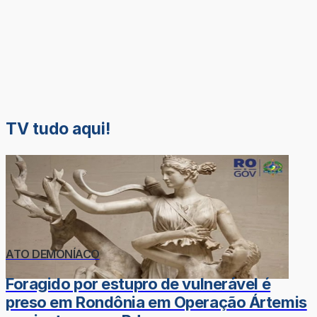
TV tudo aqui!
ATO DEMONÍACO
Foragido por estupro de vulnerável é
preso em Rondônia em Operação Ártemis