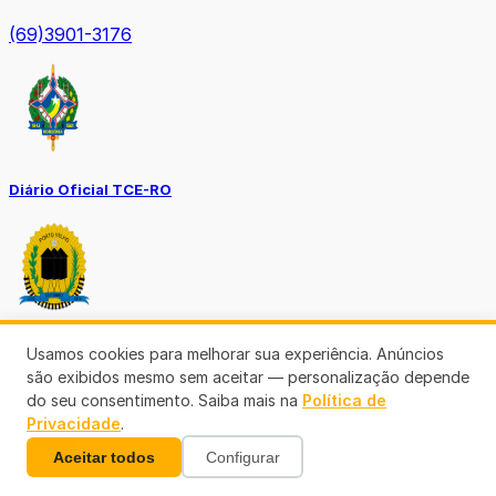
(69)3901-3176
Diário Oficial TCE-RO
Diário Prefeitura de Porto Velho
Usamos cookies para melhorar sua experiência. Anúncios
são exibidos mesmo sem aceitar — personalização depende
do seu consentimento. Saiba mais na
Política de
Privacidade
.
Aceitar todos
Configurar