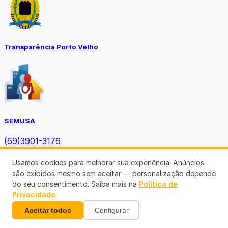
Transparência Porto Velho
SEMUSA
(69)3901-3176
Usamos cookies para melhorar sua experiência. Anúncios
são exibidos mesmo sem aceitar — personalização depende
do seu consentimento. Saiba mais na
Política de
Privacidade
.
Aceitar todos
Configurar
Diário Oficial TCE-RO