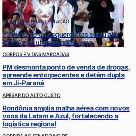
QUADRILHA BRASIL EM AÇÃO
Patrimônio de esquerdistas subiu até
870% nos últimos anos; veja
CORPOS E VIDAS MARCADAS
PM desmonta ponto de venda de drogas,
apreende entorpecentes e detém dupla
em Ji-Paraná
APESAR DO ALTO CUSTO
Rondônia amplia malha aérea com novos
voos da Latam e Azul, fortalecendo a
logística regional