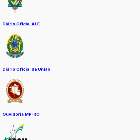
Diário Oficial ALE
Diário Oficial da União
Ouvidoria MP-RO