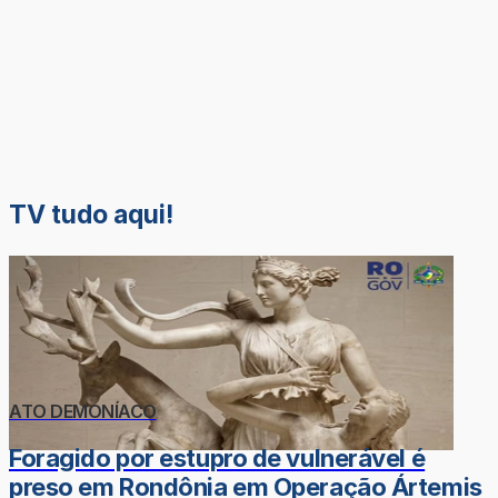
TV tudo aqui!
ATO DEMONÍACO
Foragido por estupro de vulnerável é
preso em Rondônia em Operação Ártemis