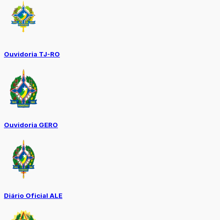
Ouvidoria TJ-RO
Ouvidoria GERO
Diário Oficial ALE