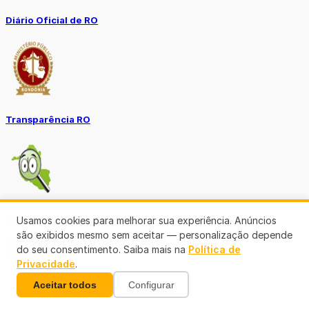
Diário Oficial de RO
Transparência RO
Tô no Controle TCE-RO
Usamos cookies para melhorar sua experiência. Anúncios
são exibidos mesmo sem aceitar — personalização depende
Ver mais
do seu consentimento. Saiba mais na
Política de
Privacidade
.
Aceitar todos
Configurar