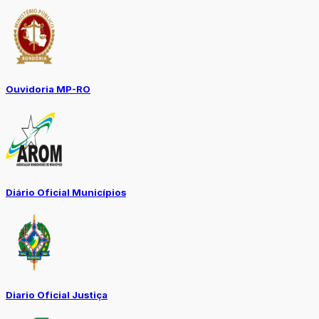
Ouvidoria MP-RO
Diário Oficial Municípios
Diario Oficial Justiça