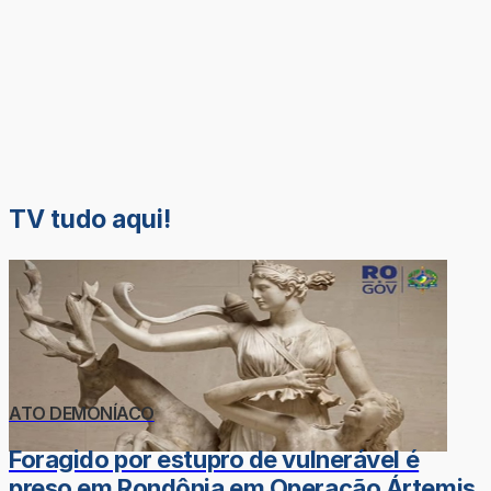
TV tudo aqui!
ATO DEMONÍACO
Foragido por estupro de vulnerável é
preso em Rondônia em Operação Ártemis