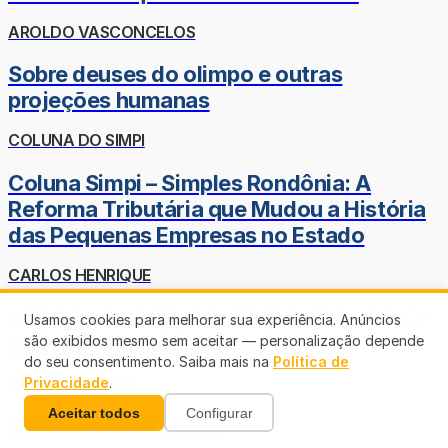
AROLDO VASCONCELOS
Sobre deuses do olimpo e outras
projeções humanas
COLUNA DO SIMPI
Coluna Simpi – Simples Rondônia: A
Reforma Tributária que Mudou a História
das Pequenas Empresas no Estado
CARLOS HENRIQUE
OPINIÃO DE CARLOS HENRIQUE ÂNGELO -
Usamos cookies para melhorar sua experiência. Anúncios
Os Partidos políticos e o Poder
são exibidos mesmo sem aceitar — personalização depende
do seu consentimento. Saiba mais na
Política de
RUDINEY PRADO
Privacidade
.
Aceitar todos
Configurar
Parece que foi ontem