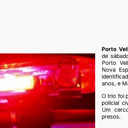
Porto Ve
de sábado
Porto Vel
Nova Esp
identifica
anos, e Ma
O trio fo
policial c
Um cerco
presos.