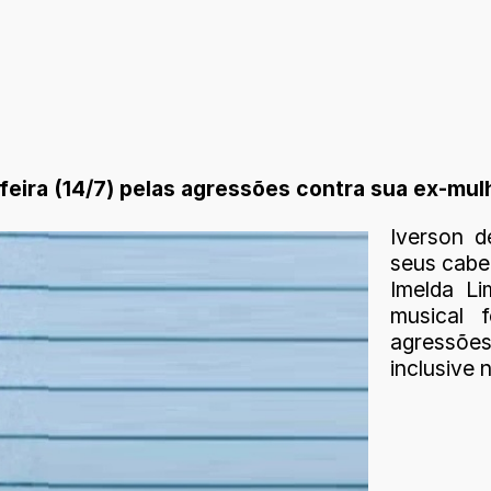
-feira (14/7) pelas agressões contra sua ex-mul
Iverson d
seus cabe
Imelda L
musical f
agressõe
inclusive 