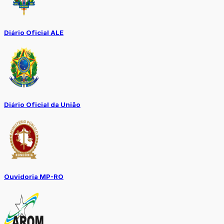
Diário Oficial ALE
Diário Oficial da União
Ouvidoria MP-RO