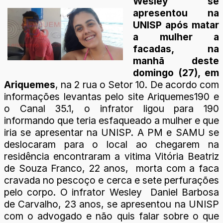
Wesley se
apresentou na
UNISP após matar
a mulher a
facadas, na
manhã deste
domingo (27), em
Ariquemes
, na 2 rua o Setor 10. De acordo com
informações levantas pelo site Ariquemes190 e
o Canal 35.1, o infrator ligou para 190
informando que teria esfaqueado a mulher e que
iria se apresentar na UNISP. A PM e SAMU se
deslocaram para o local ao chegarem na
residência encontraram a vitima Vitória Beatriz
de Souza Franco, 22 anos, morta com a faca
cravada no pescoço e cerca e sete perfurações
pelo corpo. O infrator Wesley Daniel Barbosa
de Carvalho, 23 anos, se apresentou na UNISP
com o advogado e não quis falar sobre o que