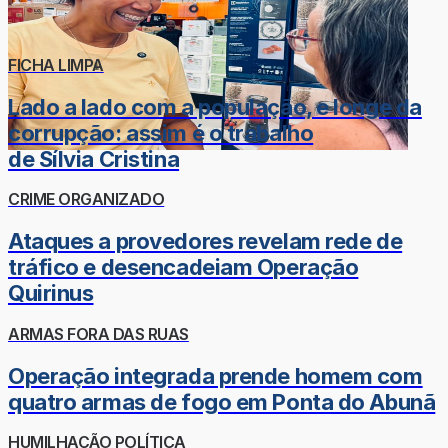
FICHA LIMPA
Lado a lado com a população, e longe da
corrupção: assim é o trabalho
de Sílvia Cristina
CRIME ORGANIZADO
Ataques a provedores revelam rede de
tráfico e desencadeiam Operação
Quirinus
ARMAS FORA DAS RUAS
Operação integrada prende homem com
quatro armas de fogo em Ponta do Abunã
HUMILHAÇÃO POLÍTICA