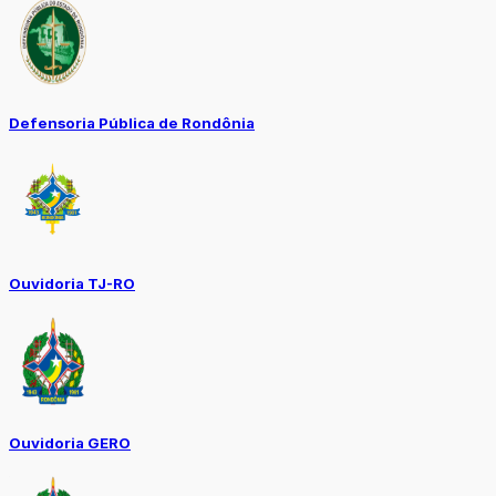
Defensoria Pública de Rondônia
Ouvidoria TJ-RO
Ouvidoria GERO