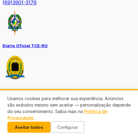
(69)3901-3176
Diário Oficial TCE-RO
Diário Prefeitura de Porto Velho
Usamos cookies para melhorar sua experiência. Anúncios
são exibidos mesmo sem aceitar — personalização depende
do seu consentimento. Saiba mais na
Política de
Privacidade
.
Aceitar todos
Configurar
Diário Oficial de RO