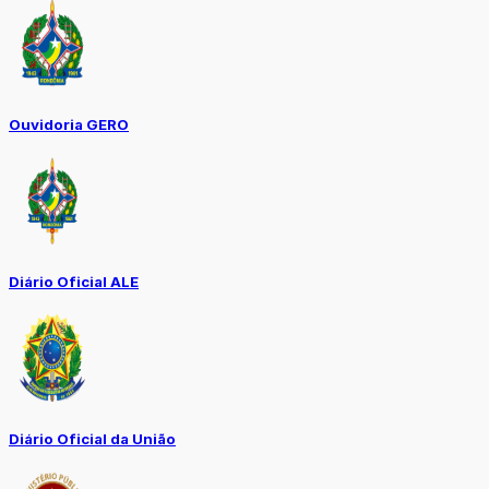
Ouvidoria GERO
Diário Oficial ALE
Diário Oficial da União