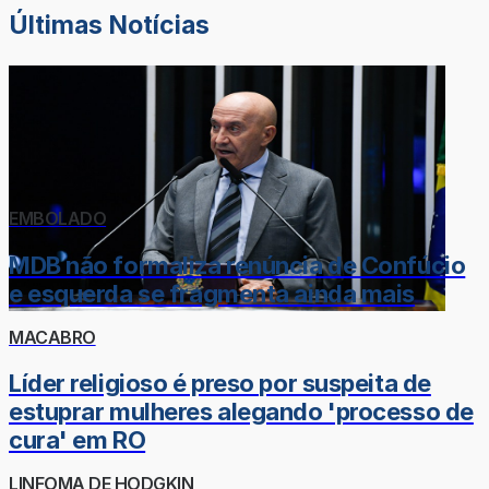
Últimas Notícias
EMBOLADO
MDB não formaliza renúncia de Confúcio
e esquerda se fragmenta ainda mais
MACABRO
Líder religioso é preso por suspeita de
estuprar mulheres alegando 'processo de
cura' em RO
LINFOMA DE HODGKIN